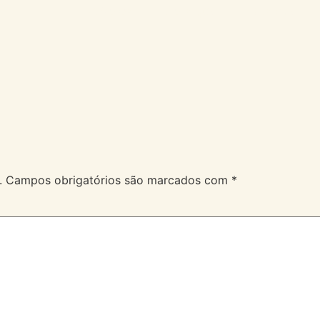
A Velev
Serviços
Duvidas
.
Campos obrigatórios são marcados com
*