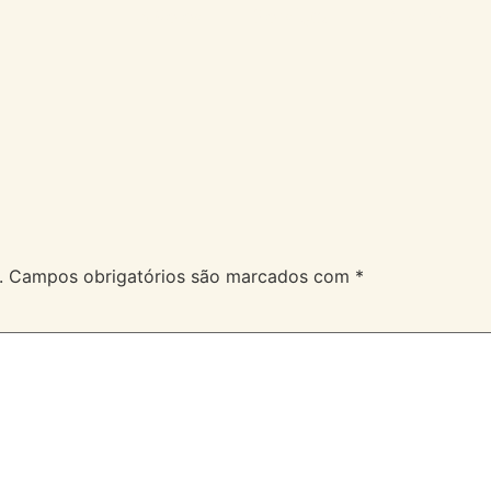
A Velev
Serviços
Duvidas
.
Campos obrigatórios são marcados com
*