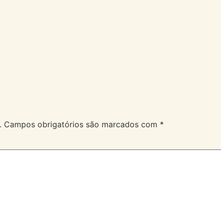
A Velev
Serviços
Duvidas
.
Campos obrigatórios são marcados com
*