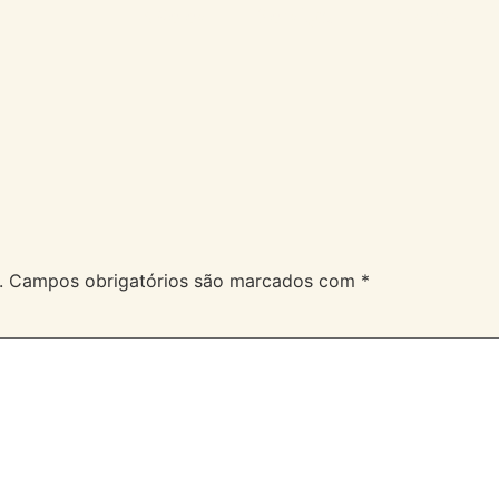
A Velev
Serviços
Duvidas
.
Campos obrigatórios são marcados com
*